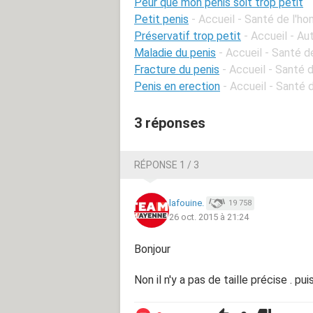
Peur que mon penis soit trop petit
Petit penis
- Accueil - Santé de l'h
Préservatif trop petit
- Accueil - A
Maladie du penis
- Accueil - Santé 
Fracture du penis
- Accueil - Santé
Penis en erection
- Accueil - Santé
3 réponses
RÉPONSE 1 / 3
lafouine.
19 758
26 oct. 2015 à 21:24
Bonjour
Non il n'y a pas de taille précise . 