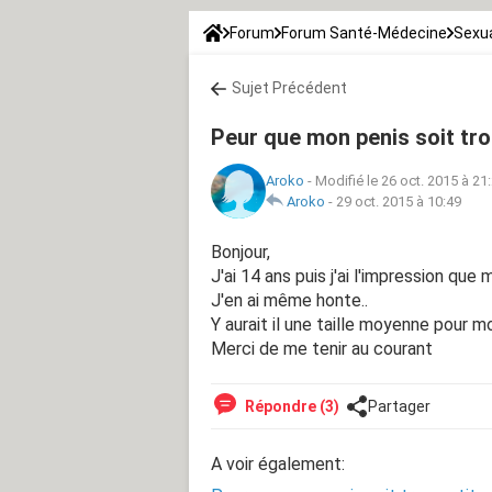
Forum
Forum Santé-Médecine
Sexua
Sujet Précédent
Peur que mon penis soit tro
Aroko
-
Modifié le 26 oct. 2015 à 21
Aroko
-
29 oct. 2015 à 10:49
Bonjour,
J'ai 14 ans puis j'ai l'impression que 
J'en ai même honte..
Y aurait il une taille moyenne pour m
Merci de me tenir au courant
Répondre (3)
Partager
A voir également: