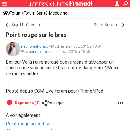
Forum
Forum Santé-Médecine
Symptômes et maladies courantes
Sujet Précédent
Sujet Suivant
Point rouge sur le bras
eleonorealfonso
-
Modifié le 24 oct. 2015 à 18:01
eleonorealfonso
-
24 oct. 2015 à 18:55
Bonjour Voila j ai remarqué que je viens d attrapper un
point rouge violacé sur le bras est ce dangereux? Merci
de me répondre
--
Posté depuis CCM Live forum pour iPhone/iPad
Répondre (1)
Partager
A voir également:
Point rouge sur le bras