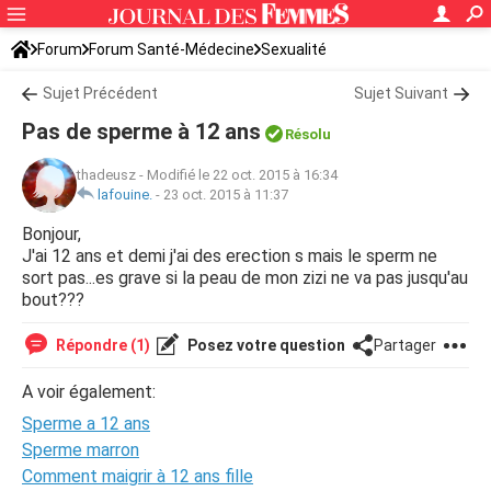
Forum
Forum Santé-Médecine
Sexualité
Sujet Précédent
Sujet Suivant
Pas de sperme à 12 ans
Résolu
thadeusz
-
Modifié le 22 oct. 2015 à 16:34
lafouine.
-
23 oct. 2015 à 11:37
Bonjour,
J'ai 12 ans et demi j'ai des erection s mais le sperm ne
sort pas...es grave si la peau de mon zizi ne va pas jusqu'au
bout???
Répondre (1)
Posez votre question
Partager
A voir également:
Sperme a 12 ans
Sperme marron
Comment maigrir à 12 ans fille