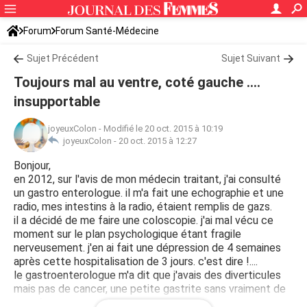
Forum
Forum Santé-Médecine
Symptômes et maladies courantes
Sujet Précédent
Sujet Suivant
Toujours mal au ventre, coté gauche ....
insupportable
joyeuxColon
-
Modifié le 20 oct. 2015 à 10:19
joyeuxColon -
20 oct. 2015 à 12:27
Bonjour,
en 2012, sur l'avis de mon médecin traitant, j'ai consulté
un gastro enterologue. il m'a fait une echographie et une
radio, mes intestins à la radio, étaient remplis de gazs.
il a décidé de me faire une coloscopie. j'ai mal vécu ce
moment sur le plan psychologique étant fragile
nerveusement. j'en ai fait une dépression de 4 semaines
après cette hospitalisation de 3 jours. c'est dire !....
le gastroenterologue m'a dit que j'avais des diverticules
mais pas de cancer, une petite gastrite sans vraiment de
conséquences.