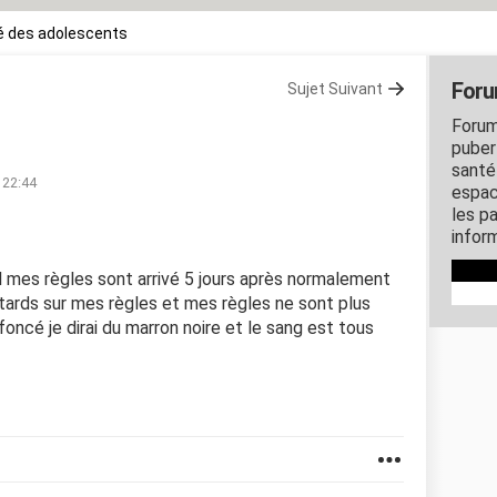
é des adolescents
Foru
Sujet Suivant
Forum
puber
santé
 22:44
espac
les p
inform
xuel mes règles sont arrivé 5 jours après normalement
retards sur mes règles et mes règles ne sont plus
ncé je dirai du marron noire et le sang est tous