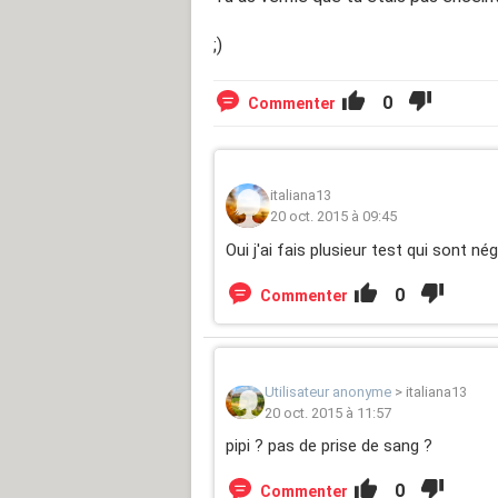
;)
0
Commenter
italiana13
20 oct. 2015 à 09:45
Oui j'ai fais plusieur test qui sont nég
0
Commenter
Utilisateur anonyme
>
italiana13
20 oct. 2015 à 11:57
pipi ? pas de prise de sang ?
0
Commenter