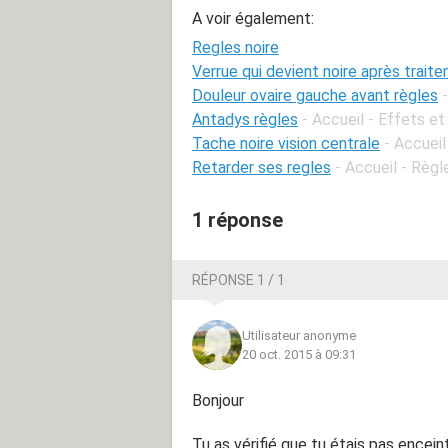
A voir également:
Regles noire
Verrue qui devient noire après trait
Douleur ovaire gauche avant règles
Antadys règles
- Accueil - Effets et
Tache noire vision centrale
- Accuei
Retarder ses regles
- Accueil - Règl
1 réponse
RÉPONSE 1 / 1
Utilisateur anonyme
20 oct. 2015 à 09:31
Bonjour
Tu as vérifié que tu étais pas encein