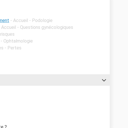
ement
- Accueil - Podologie
- Accueil - Questions gynécologiques
 risques
l - Ophtalmologie
es - Pertes
te ?