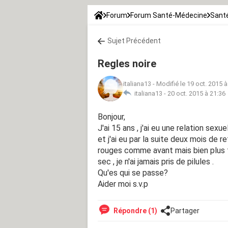
Forum
Forum Santé-Médecine
Sant
Sujet Précédent
Regles noire
italiana13
-
Modifié le 19 oct. 2015 à
italiana13 -
20 oct. 2015 à 21:36
Bonjour,
J'ai 15 ans , j'ai eu une relation se
et j'ai eu par la suite deux mois de 
rouges comme avant mais bien plus fo
sec , je n'ai jamais pris de pilules .
Qu'es qui se passe?
Aider moi s.v.p
Répondre (1)
Partager