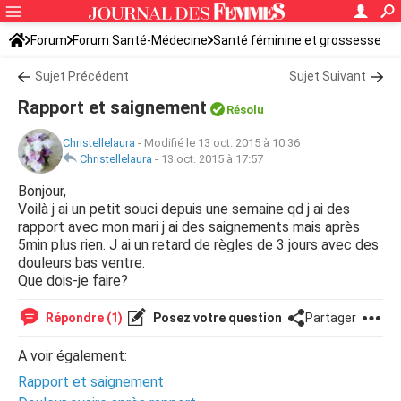
Forum
Forum Santé-Médecine
Santé féminine et grossesse
Sujet Précédent
Sujet Suivant
Rapport et saignement
Résolu
Christellelaura
-
Modifié le 13 oct. 2015 à 10:36
Christellelaura
-
13 oct. 2015 à 17:57
Bonjour,
Voilà j ai un petit souci depuis une semaine qd j ai des
rapport avec mon mari j ai des saignements mais après
5min plus rien. J ai un retard de règles de 3 jours avec des
douleurs bas ventre.
Que dois-je faire?
Répondre (1)
Posez votre question
Partager
A voir également:
Rapport et saignement