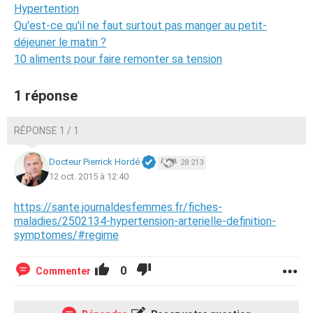
Hypertention
Qu'est-ce qu'il ne faut surtout pas manger au petit-
déjeuner le matin ?
10 aliments pour faire remonter sa tension
1 réponse
RÉPONSE 1 / 1
Docteur Pierrick Hordé
28 213
12 oct. 2015 à 12:40
https://sante.journaldesfemmes.fr/fiches-
maladies/2502134-hypertension-arterielle-definition-
symptomes/#regime
0
Commenter