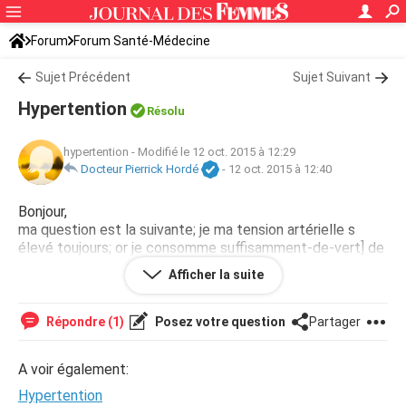
Forum
Forum Santé-Médecine
Symptômes et maladies courantes
Sujet Précédent
Sujet Suivant
Hypertention
Résolu
hypertention
-
Modifié le 12 oct. 2015 à 12:29
Docteur Pierrick Hordé
-
12 oct. 2015 à 12:40
Bonjour,
ma question est la suivante; je ma tension artérielle s
élevé toujours; or je consomme suffisamment-de-vert] de
chine. QUELLE sont les précautions que je dois prendre
Afficher la suite
pour que ma tension baisse?
Répondre (1)
Posez votre question
Partager
A voir également:
Hypertention