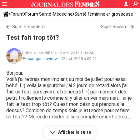
Forum
Forum Santé-Médecine
Santé féminine et grossesse
Sujet Précédent
Sujet Suivant
Test fait trop tôt?
Ophelie
-
Modifié le 12 oct. 2015 à 09:24
samgunsjovirow
-
12 oct. 2015 à 09:41
Bonjour,
Voilà j'ai retirais mon implant au moi de juillet pour essai
bébé 1 :) voilà la aujourd'hui j'ai 2 jours de retard alors j'ai
fait un test qui s'avère être négatif :-( par moment des
petit tiraillements comme si y aller arriver mais rien.... ai-je
fait le test trop tôt? Ou est mon désir qui prendrais le
dessus? Combien de temps dois je attendré pour refaire
un test?? Merci de m'aider je suis complètement perdu....
EDIT: le titre "Opheloe" ne voulant rien dire, il a été
Afficher la suite
remplacé par un titre plus descriptif