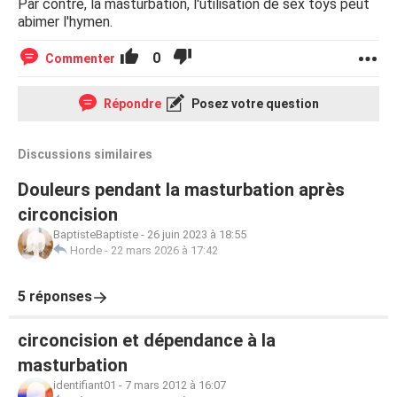
Par contre, la masturbation, l'utilisation de sex toys peut
abimer l'hymen.
0
Commenter
Répondre
Posez votre question
Discussions similaires
Douleurs pendant la masturbation après
circoncision
BaptisteBaptiste
-
26 juin 2023 à 18:55
Horde
-
22 mars 2026 à 17:42
5 réponses
circoncision et dépendance à la
masturbation
identifiant01
-
7 mars 2012 à 16:07