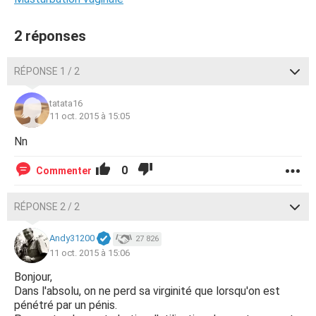
2 réponses
RÉPONSE 1 / 2
tatata16
11 oct. 2015 à 15:05
Nn
0
Commenter
RÉPONSE 2 / 2
Andy31200
27 826
11 oct. 2015 à 15:06
Bonjour,
Dans l'absolu, on ne perd sa virginité que lorsqu'on est
pénétré par un pénis.