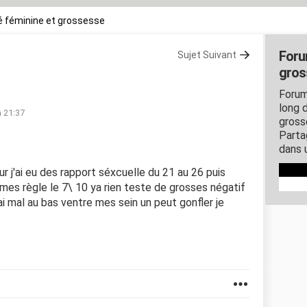
 féminine et grossesse
Foru
Sujet Suivant
gros
Forum
long d
à 21:37
gross
Parta
dans 
ur j'ai eu des rapport séxcuelle du 21 au 26 puis
 mes règle le 7\ 10 ya rien teste de grosses négatif
'ai mal au bas ventre mes sein un peut gonfler je