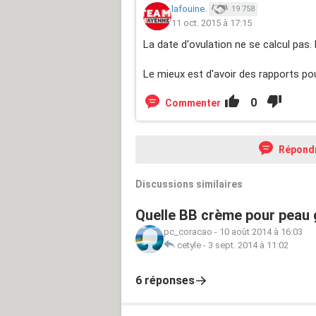
lafouine.
19 758
11 oct. 2015 à 17:15
La date d'ovulation ne se calcul pas. E
Le mieux est d'avoir des rapports pour 
0
Commenter
Répond
Discussions similaires
Quelle BB crème pour peau 
pc_coracao
-
10 août 2014 à 16:03
cetyle
-
3 sept. 2014 à 11:02
6 réponses