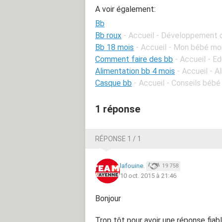
A voir également:
Bb
Bb roux
- Accueil - Développement 
Bb 18 mois
- Accueil - Mon bébé mo
Comment faire des bb
- Accueil - E
Alimentation bb 4 mois
- Accueil - 
Casque bb
- Accueil - Conseils bébé
1 réponse
RÉPONSE 1 / 1
lafouine.
19 758
10 oct. 2015 à 21:46
Bonjour
Trop tôt pour avoir une réponse fiabl