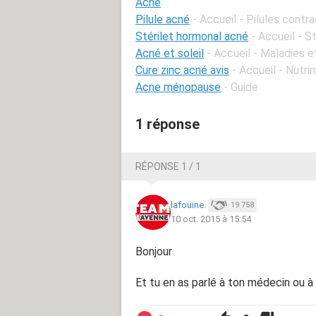
Acné
Pilule acné
- Accueil - Pilules contr
Stérilet hormonal acné
- Accueil - St
Acné et soleil
- Accueil - Maladies e
Cure zinc acné avis
- Accueil - Nutri
Acne ménopause
- Guide
1 réponse
RÉPONSE 1 / 1
lafouine.
19 758
10 oct. 2015 à 15:54
Bonjour
Et tu en as parlé à ton médecin ou 