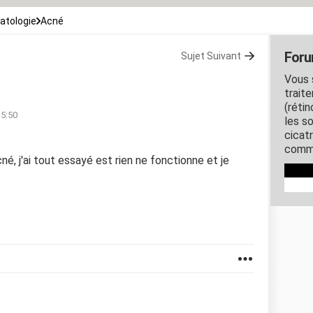
atologie
Acné
Foru
Sujet Suivant
Vous 
trait
(rétin
15:50
les so
cicat
comm
acné, j'ai tout essayé est rien ne fonctionne et je