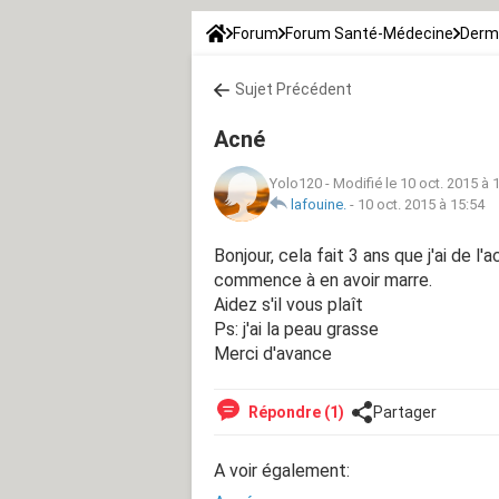
Forum
Forum Santé-Médecine
Derm
Sujet Précédent
Acné
Yolo120
-
Modifié le 10 oct. 2015 à 
lafouine.
-
10 oct. 2015 à 15:54
Bonjour, cela fait 3 ans que j'ai de l'
commence à en avoir marre.
Aidez s'il vous plaît
Ps: j'ai la peau grasse
Merci d'avance
Répondre (1)
Partager
A voir également: