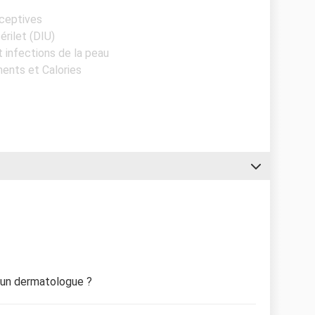
aceptives
érilet (DIU)
t infections de la peau
ments et Calories
à un dermatologue ?