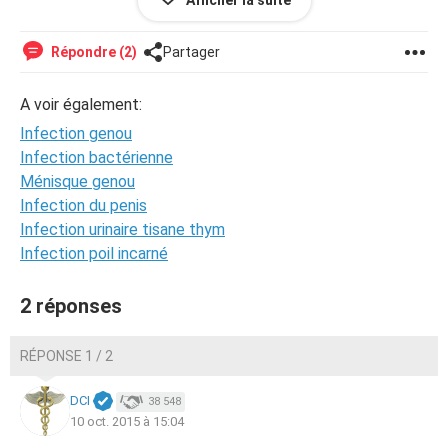
Afficher la suite
Répondre (2)
Partager
A voir également:
Infection genou
Infection bactérienne
Ma mère trouve ça bizarre car ça suinte encore et j'ai du
mal a plier mon genou ou trop tendre ma jambe et jeudi
Ménisque genou
prochain j'ai cross donc je sais pas quoi faire bon bah voilà
Infection du penis
j'espère avoir des réponses salut!
Infection urinaire tisane thym
Infection poil incarné
2 réponses
RÉPONSE 1 / 2
DCI
38 548
10 oct. 2015 à 15:04