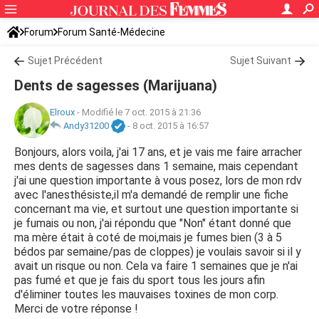
Forum
Forum Santé-Médecine
Symptômes et maladies courantes
Sujet Précédent
Sujet Suivant
Dents de sagesses (Marijuana)
Elroux
-
Modifié le 7 oct. 2015 à 21:36
Andy31200
-
8 oct. 2015 à 16:57
Bonjours, alors voila, j'ai 17 ans, et je vais me faire arracher
mes dents de sagesses dans 1 semaine, mais cependant
j'ai une question importante à vous posez, lors de mon rdv
avec l'anesthésiste,il m'a demandé de remplir une fiche
concernant ma vie, et surtout une question importante si
je fumais ou non, j'ai répondu que "Non" étant donné que
ma mère était à coté de moi,mais je fumes bien (3 à 5
bédos par semaine/pas de cloppes) je voulais savoir si il y
avait un risque ou non. Cela va faire 1 semaines que je n'ai
pas fumé et que je fais du sport tous les jours afin
d'éliminer toutes les mauvaises toxines de mon corp.
Merci de votre réponse !