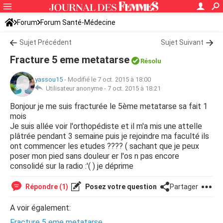
Forum
Forum Santé-Médecine
Symptômes et maladies courantes
Sujet Précédent
Sujet Suivant
Fracture 5 eme metatarse
Résolu
yassou15
-
Modifié le 7 oct. 2015 à 18:00
Utilisateur anonyme -
7 oct. 2015 à 18:21
Bonjour je me suis fracturée le 5ème metatarse sa fait 1
mois
Je suis allée voir l'orthopédiste et il m'a mis une attelle
plâtrée pendant 3 semaine puis je rejoindre ma faculté ils
ont commencer les etudes ???? ( sachant que je peux
poser mon pied sans douleur er l'os n pas encore
consolidé sur la radio :'( ) je déprime
Répondre (1)
Posez votre question
Partager
A voir également:
Fracture 5 eme metatarse