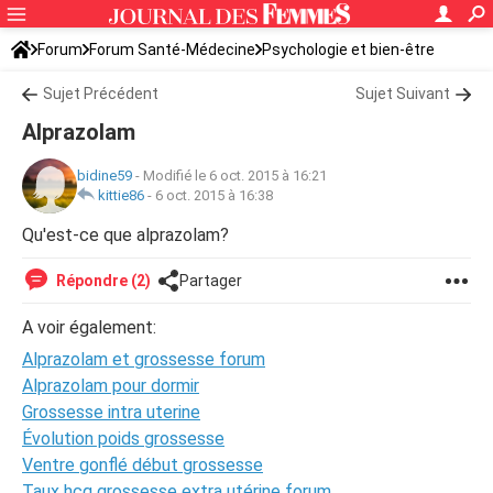
Forum
Forum Santé-Médecine
Psychologie et bien-être
Sujet Précédent
Sujet Suivant
Alprazolam
bidine59
-
Modifié le 6 oct. 2015 à 16:21
kittie86
-
6 oct. 2015 à 16:38
Qu'est-ce que alprazolam?
Répondre (2)
Partager
A voir également:
Alprazolam et grossesse forum
Alprazolam pour dormir
Grossesse intra uterine
Évolution poids grossesse
Ventre gonflé début grossesse
Taux hcg grossesse extra utérine forum