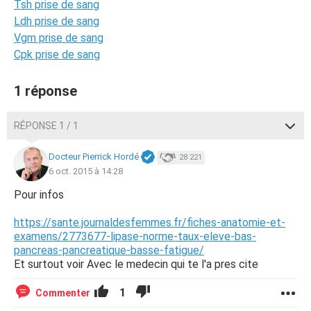
Tsh prise de sang
Ldh prise de sang
Vgm prise de sang
Cpk prise de sang
1 réponse
RÉPONSE 1 / 1
Docteur Pierrick Hordé
28 221
6 oct. 2015 à 14:28
Pour infos
https://sante.journaldesfemmes.fr/fiches-anatomie-et-
examens/2773677-lipase-norme-taux-eleve-bas-
pancreas-pancreatique-basse-fatigue/
Et surtout voir Avec le medecin qui te l'a pres cite
1
Commenter