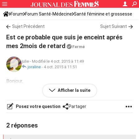
Forum
Forum Santé-Médecine
Santé féminine et grossesse
Sujet Précédent
Sujet Suivant
Est ce probable que suis je enceint aprés
mes 2mois de retard
Fermé
julie
-
Modifié le 4 oct. 2015 à 11:49
joraline
-
4 oct. 2015 à 11:51
Bonjour,
est ce probable que suis je enceinte aprés mes 2 mois de
Afficher la suite
retard
Posez votre question
Partager
2 réponses