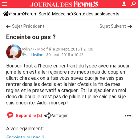
Forum
Forum Santé-Médecine
Santé des adolescents
Sujet Précédent
Sujet Suivant
Enceinte ou pas ?
Aylin77
-
Modifié le 29 sept. 2015 à 21:00
titithyiine
-
30 sept. 2015 à 10:43
Bonsoir tout a l'heure en rentrant du lycée avec ma soeur
jumelle on est aller rejoindre nos mecs mais du coup en
allant chez eux on a fais vous savez quoi je ne vais pas
rentrer dans les details et la hier c'etais la fin de mes
regles et le preservatif a craquer.. Et il a ejaculer en moi
donc du coup je n'est pas de pilule et je ne sais pas si je
suis enceinte. Aider moi svp !
Répondre (2)
Partager
A voir également:
Enceinte ou pas ?