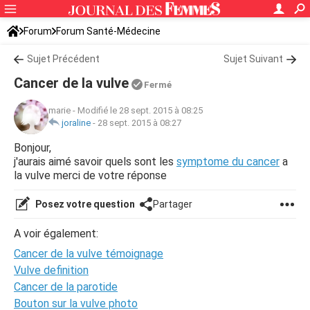
Forum
Forum Santé-Médecine
Symptômes et maladies courantes
Sujet Précédent
Sujet Suivant
Cancer de la vulve
Fermé
marie
-
Modifié le 28 sept. 2015 à 08:25
joraline
-
28 sept. 2015 à 08:27
Bonjour,
j'aurais aimé savoir quels sont les
symptome du cancer
a
la vulve merci de votre réponse
Posez votre question
Partager
A voir également:
Cancer de la vulve témoignage
Vulve definition
Cancer de la parotide
Bouton sur la vulve photo