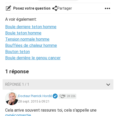
ressortent énormément ça fait comme si ils étaient
gonflés.
Posez votre question
Partager
Devrais-je reprendre rendez-vous ?
A voir également:
Boule derriere teton homme
Boule teton homme
Tension normale homme
Bouffées de chaleur homme
Bouton teton
Boule derrière le genou cancer
1 réponse
RÉPONSE 1 / 1
Docteur Pierrick Hordé
28 226
28 sept. 2015 à 09:21
Cela arrive souvent rassures toi, cela s'appelle une
gynécomastie