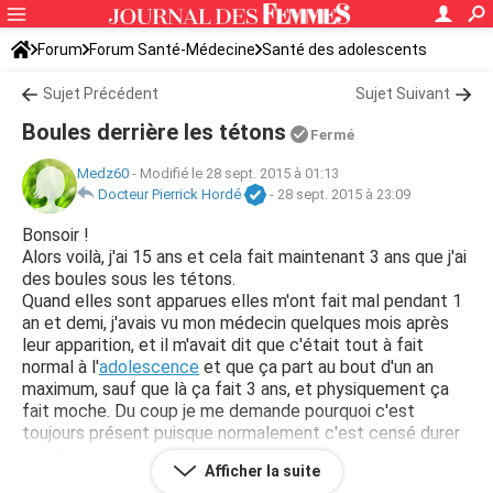
Forum
Forum Santé-Médecine
Santé des adolescents
Sujet Précédent
Sujet Suivant
Boules derrière les tétons
Fermé
Medz60
-
Modifié le 28 sept. 2015 à 01:13
Docteur Pierrick Hordé
-
28 sept. 2015 à 23:09
Bonsoir !
Alors voilà, j'ai 15 ans et cela fait maintenant 3 ans que j'ai
des boules sous les tétons.
Quand elles sont apparues elles m'ont fait mal pendant 1
an et demi, j'avais vu mon médecin quelques mois après
leur apparition, et il m'avait dit que c'était tout à fait
normal à l'
adolescence
et que ça part au bout d'un an
maximum, sauf que là ça fait 3 ans, et physiquement ça
fait moche. Du coup je me demande pourquoi c'est
toujours présent puisque normalement c'est censé durer
que 1 an.
Afficher la suite
Bref, physiquement ça me dérange, mes tétons