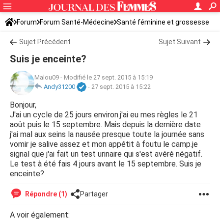
Forum
Forum Santé-Médecine
Santé féminine et grossesse
Sujet Précédent
Sujet Suivant
Suis je enceinte?
Malou09
-
Modifié le 27 sept. 2015 à 15:19
Andy31200
-
27 sept. 2015 à 15:22
Bonjour,
J'ai un cycle de 25 jours environ.j'ai eu mes règles le 21
août puis le 15 septembre. Mais depuis la dernière date
j'ai mal aux seins la nausée presque toute la journée sans
vomir je salive assez et mon appétit à foutu le camp.je
signal que j'ai fait un test urinaire qui s'est avéré négatif.
Le test à été fais 4 jours avant le 15 septembre. Suis je
enceinte?
Répondre (1)
Partager
A voir également: