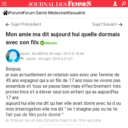
Forum
Forum Santé-Médecine
Sexualité
Sujet Précédent
Sujet Suivant
Mon amie ma dit aujourd hui quelle dormais
avec son fils
Résolu
david
-
Modifié le 26 sept. 2015 à 18:44
david -
26 sept. 2015 à 21:01
Bonjour,
je suis actuellement en relation suivi avec une femme de
45 ans espagnol qui a un fils de 17 ans nous ne vivons pas
ensemble et tous se passe bien mais effectivement très
protectrice et a élever seul son enfant qui as aujourd'hui
17 ans
aujourd hui elle ma dit qu hier elle avait dormi avec lui d ou
mon interrogation elle ma dit " ne t imagine pas ou ne te
fait pas de film juste dormir "
je trouve sa un peu bizarre mais n en tire aucune
conclusion dormir avec son enfant me parait normal quand