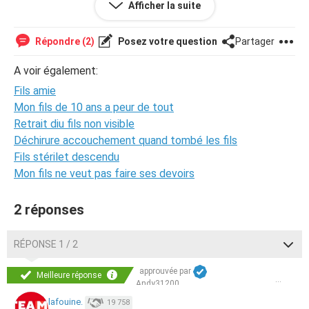
Afficher la suite
celui si a disons jusqu'à 10 ans mais a 17 merci de me
conseiller et me donner votre avis féminin sur la questions
d avance merci
Répondre (2)
Posez votre question
Partager
A voir également:
Fils amie
Mon fils de 10 ans a peur de tout
Retrait diu fils non visible
Déchirure accouchement quand tombé les fils
Fils stérilet descendu
Mon fils ne veut pas faire ses devoirs
2 réponses
RÉPONSE 1 / 2
approuvée par
Meilleure réponse
Andy31200
lafouine.
19 758