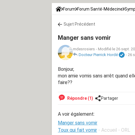
Forum
Forum Santé-Médecine
Symp
Sujet Précédent
Manger sans vomir
mdesrosiers
-
Modifié le 26 sept. 2
Docteur Pierrick Hordé
-
26 s
Bonjour,
mon amie vomis sans arrêt quand elle
faire??
Répondre (1)
Partager
A voir également:
Manger sans vomir
Toux qui fait vomir
- Accueil - ORL