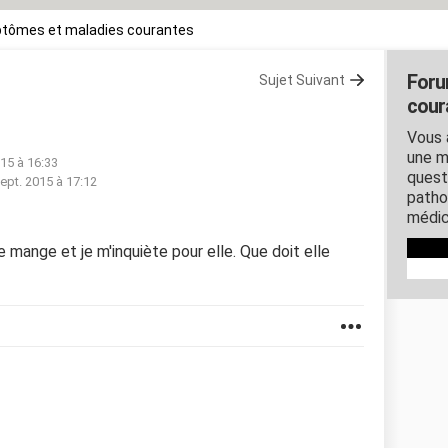
tômes et maladies courantes
Foru
Sujet Suivant
cour
Vous 
une m
015 à 16:33
quest
ept. 2015 à 17:12
patho
médic
 mange et je m'inquiète pour elle. Que doit elle