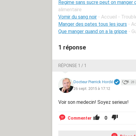
Regime sans sucre peut on manger d
alimentaire
Vomir du sang noir
- Accueil - Troubl
Manger des pates tous les jours
- A
Que manger quand on a la grippe
- G
1 réponse
RÉPONSE 1 / 1
Docteur Pierrick Hordé
28 
26 sept. 2015 à 17:12
Voir son medecin! Soyez serieux!
0
Commenter