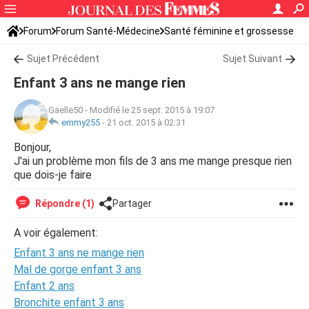
Forum
Forum Santé-Médecine
Santé féminine et grossesse
Santé du bébé
Sujet Précédent
Sujet Suivant
Enfant 3 ans ne mange rien
Gaelle50
-
Modifié le 25 sept. 2015 à 19:07
emmy255
-
21 oct. 2015 à 02:31
Bonjour,
J'ai un problème mon fils de 3 ans me mange presque rien
que dois-je faire
Répondre (1)
Partager
A voir également:
Enfant 3 ans ne mange rien
Mal de gorge enfant 3 ans
Enfant 2 ans
Bronchite enfant 3 ans