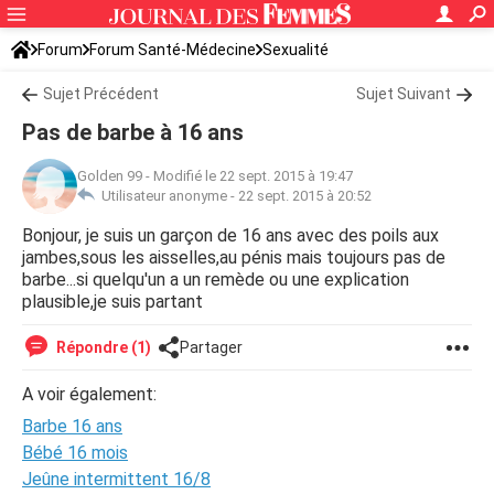
Forum
Forum Santé-Médecine
Sexualité
Sujet Précédent
Sujet Suivant
Pas de barbe à 16 ans
Golden 99
-
Modifié le 22 sept. 2015 à 19:47
Utilisateur anonyme -
22 sept. 2015 à 20:52
Bonjour, je suis un garçon de 16 ans avec des poils aux
jambes,sous les aisselles,au pénis mais toujours pas de
barbe...si quelqu'un a un remède ou une explication
plausible,je suis partant
Répondre (1)
Partager
A voir également:
Barbe 16 ans
Bébé 16 mois
Jeûne intermittent 16/8