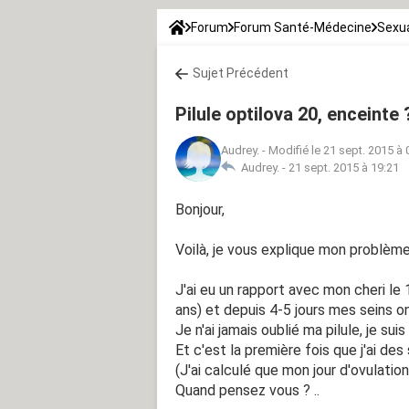
Forum
Forum Santé-Médecine
Sexua
Sujet Précédent
Pilule optilova 20, enceinte 
Audrey.
-
Modifié le 21 sept. 2015 à 
Audrey. -
21 sept. 2015 à 19:21
Bonjour,
Voilà, je vous explique mon problème
J'ai eu un rapport avec mon cheri le 
ans) et depuis 4-5 jours mes seins on
Je n'ai jamais oublié ma pilule, je sui
Et c'est la première fois que j'ai des 
(J'ai calculé que mon jour d'ovulatio
Quand pensez vous ? ..