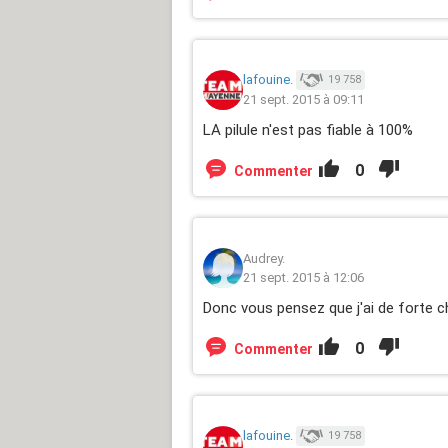
lafouine.
19 758
21 sept. 2015 à 09:11
LA pilule n'est pas fiable à 100%
0
Commenter
Audrey.
21 sept. 2015 à 12:06
Donc vous pensez que j'ai de forte 
0
Commenter
lafouine.
19 758