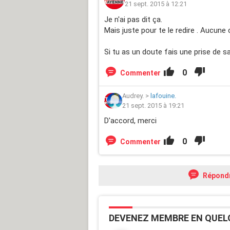
21 sept. 2015 à 12:21
Je n'ai pas dit ça.
Mais juste pour te le redire . Aucune 
Si tu as un doute fais une prise de s
0
Commenter
Audrey.
>
lafouine.
21 sept. 2015 à 19:21
D'accord, merci
0
Commenter
Répond
DEVENEZ MEMBRE EN QUEL