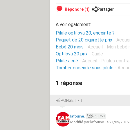
Répondre (1)
Partager
A voir également:
Pilule optilova 20, enceinte ?
Paquet de 20 cigarette prix
- Accuei
Bébé 20 mois
- Accueil - Mon bébé 
Optilova 20 prix
- Guide
Pilule acné
- Accueil - Pilules contr
Tomber enceinte sous pilule
- Accue
1 réponse
RÉPONSE 1 / 1
lafouine.
19 758
Modifié par lafouine. le 21/09/2015