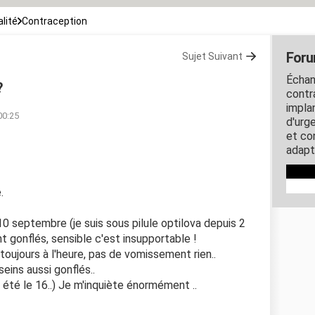
lité
Contraception
Foru
Sujet Suivant
Échan
?
contra
impla
00:25
d'urg
et co
adapt
.
10 septembre (je suis sous pilule optilova depuis 2
t gonflés, sensible c'est insupportable !
s toujours à l'heure, pas de vomissement rien..
seins aussi gonflés..
n été le 16..) Je m'inquiète énormément ..