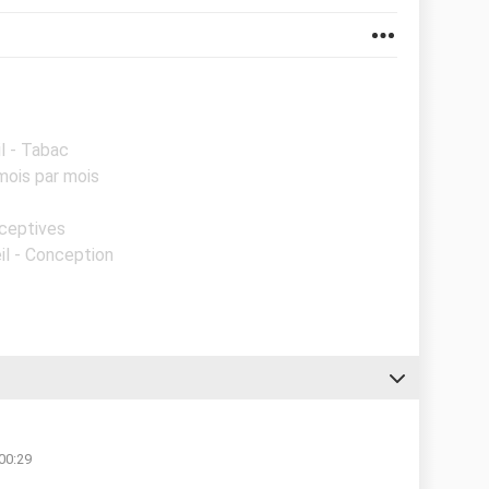
l - Tabac
mois par mois
aceptives
il - Conception
 00:29