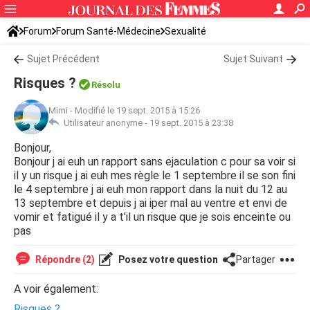
Forum
Forum Santé-Médecine
Sexualité
Sujet Précédent
Sujet Suivant
Risques ?
Résolu
Mimi
-
Modifié le 19 sept. 2015 à 15:26
Utilisateur anonyme -
19 sept. 2015 à 23:38
Bonjour,
Bonjour j ai euh un rapport sans ejaculation c pour sa voir si
il y un risque j ai euh mes règle le 1 septembre il se son fini
le 4 septembre j ai euh mon rapport dans la nuit du 12 au
13 septembre et depuis j ai iper mal au ventre et envi de
vomir et fatigué il y a t'il un risque que je sois enceinte ou
pas
Répondre (2)
Posez votre question
Partager
A voir également:
Risques ?