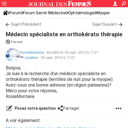
Forum
Forum Santé-Médecine
Ophtalmologie
Myopie
Sujet Précédent
Sujet Suivant
Médecin spécialiste en orthokérato thérapie
Fermé
RosiaMontana
-
Modifié le 18 sept. 2015 à 17:21
joraline
-
18 sept. 2015 à 17:22
Bonjour,
Je suis à la recherche d'un médecin spécialiste en
orthokérato thérapie (lentilles de nuit pour la myopie).
Avez-vous une bonne adresse (en région parisienne)?
Merci pour votre réponse,
RosiaMontana
Posez votre question
Partager
A voir également: