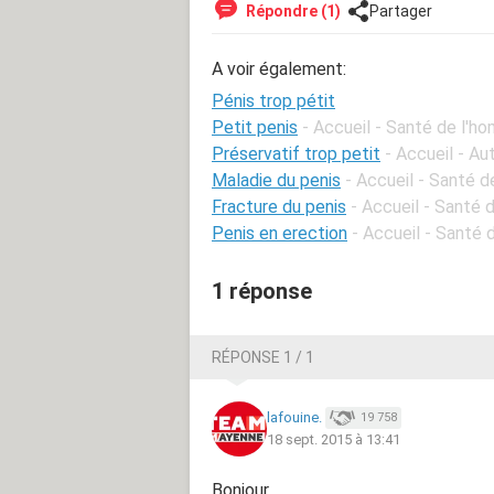
Répondre (1)
Partager
A voir également:
Pénis trop pétit
Petit penis
- Accueil - Santé de l'h
Préservatif trop petit
- Accueil - A
Maladie du penis
- Accueil - Santé 
Fracture du penis
- Accueil - Santé
Penis en erection
- Accueil - Santé
1 réponse
RÉPONSE 1 / 1
lafouine.
19 758
18 sept. 2015 à 13:41
Bonjour