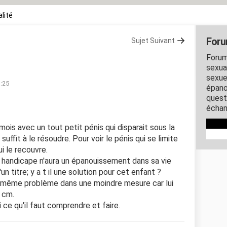
lité
Foru
Sujet Suivant
Forum
sexual
sexue
3:25
épano
quest
échan
 mois avec un tout petit pénis qui disparait sous la
uffit à le résoudre. Pour voir le pénis qui se limite
ui le recouvre.
andicape n'aura un épanouissement dans sa vie
un titre; y a t il une solution pour cet enfant ?
e même problème dans une moindre mesure car lui
3 cm.
 ce qu'il faut comprendre et faire.