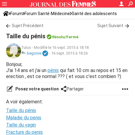
Forum
Forum Santé-Médecine
Santé des adolescents
Sujet Précédent
Sujet Suivant
Taille du pénis
Résolu/Fermé
Tutus
-
Modifié le 16 sept. 2015 à 18:18
begonie
-
16 sept. 2015 à 18:26
Bonjour,
J'ai 14 ans et j'ai un
pénis
qui fait 10 cm au repos et 15 en
erection , est ce normal ??? ( et vous c'est combien ?)
Posez votre question
Partager
A voir également:
Taille du pénis
Maladie du penis
Taille du vagin
Fracture du penis