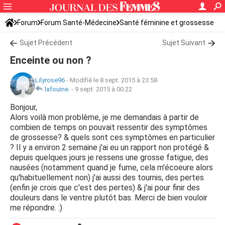
Forum
Forum Santé-Médecine
Santé féminine et grossesse
Sujet Précédent
Sujet Suivant
Enceinte ou non ?
Lilyrose96
-
Modifié le 8 sept. 2015 à 23:58
lafouine.
-
9 sept. 2015 à 00:22
Bonjour,
Alors voilà mon problème, je me demandais à partir de
combien de temps on pouvait ressentir des symptômes
de grossesse? & quels sont ces symptômes en particulier
? Il y a environ 2 semaine j'ai eu un rapport non protégé &
depuis quelques jours je ressens une grosse fatigue, des
nausées (notamment quand je fume, cela m'écoeure alors
qu'habituellement non) j'ai aussi des tournis, des pertes
(enfin je crois que c'est des pertes) & j'ai pour finir des
douleurs dans le ventre plutôt bas. Merci de bien vouloir
me répondre. :)