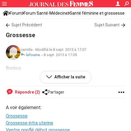
Forum
Forum Santé-Médecine
Santé féminine et grossesse
Sujet Précédent
Sujet Suivant
Grossesse
camille
-
Modifié le 8 sept. 2015 à 17:07
lafouine.
-
8 sept. 2015 à 17:09
Bonjour,
a tous je suis enceinte de 6 voir 7 semaine et mon to de
Afficher la suite
beta h.c.g et de 37 938
Répondre (2)
Partager
A voir également:
Grossesse
Grossesse intra uterine
Ventre gonflé début grossesse