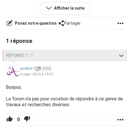
trois reprises à la clinique de mon école *** supprimé par
Afficher la suite
la modération- A Mains Nues située à Saint Denis (93).
Ces trois consultations vous seront bien sur offertes.
Posez votre question
Partager
Si vous ou des personnes de votre entourage êtes
concernés par ce type de douleurs, que vous avez plus de
18 ans et que vous souhaitez prendre part à l'étude ou
1 réponse
bien obtenir plus de renseignement veuillez me contacter
par message privé ou par mail *** supprimé par la
RÉPONSE 1 / 1
modération.
*
joraline
9 910
6 sept. 2015 à 19:51
Bonjour,
supprimé par la modéaration
Le forum n'a pas pour vocation de répondre à ce genre de
travaux et recherches diverses.
0