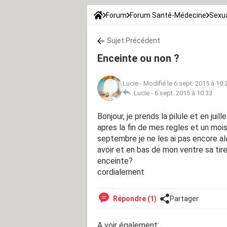
Forum
Forum Santé-Médecine
Sexua
Sujet Précédent
Enceinte ou non ?
Lucie
-
Modifié le 6 sept. 2015 à 10:
Lucie -
6 sept. 2015 à 10:33
Bonjour, je prends la pilule et en jui
apres la fin de mes regles et un mois
septembre je ne les ai pas encore al
avoir et en bas de mon ventre sa tir
enceinte?
cordialement
Répondre (1)
Partager
A voir également: