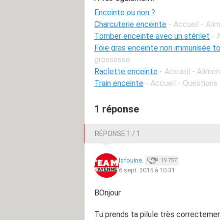
Enceinte ou non ?
Charcuterie enceinte
- Accueil - Al
Tomber enceinte avec un stérilet
- 
Foie gras enceinte non immunisée 
grossesse
Raclette enceinte
- Accueil - Alime
Train enceinte
- Accueil - Question
1 réponse
RÉPONSE 1 / 1
lafouine.
19 757
6 sept. 2015 à 10:31
BOnjour
Tu prends ta pilule très correcteme