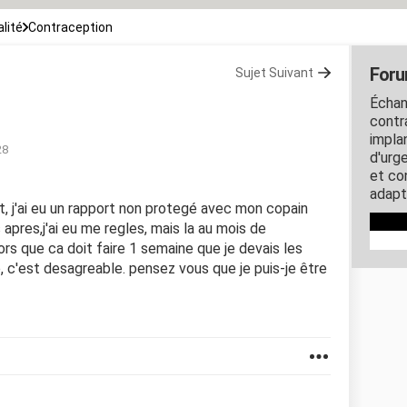
lité
Contraception
Foru
Sujet Suivant
Échan
contra
impla
28
d'urg
et co
adapt
llet, j'ai eu un rapport non protegé avec mon copain
 apres,j'ai eu me regles, mais la au mois de
ors que ca doit faire 1 semaine que je devais les
e, c'est desagreable. pensez vous que je puis-je être