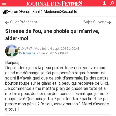
Forum
Forum Santé-Médecine
Sexualité
Sujet Précédent
Sujet Suivant
Stresse de fou, une phobie qui m'arrive,
aider-moi
DaXoRv7
-
Modifié le 4 sept. 2015 à 00:43
lafouine.
-
4 sept. 2015 à 09:22
Bonjour,
Depuis deux jours la peau protectrice qui recouvre mon
gland me démange, je n'ai pas pensé a regardé avant ce
soir, si il y'avait quoi que ce soit d'anormale, j'ai des petits
bouton rouge sur le gland et la peau qui recouvre celui-ci.
Je commence a me mettre plein de chose en tête et a
me faire peur, donner moi des conseils avant que je me la
coupe svp! Que puis-je faire pour les faire partir et ne pas
perdre mon pénis ? "et oui, assez parano.." Merci d'avance
a tous l