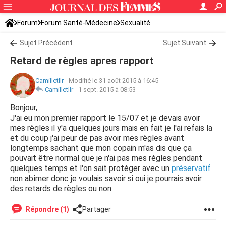
Forum
Forum Santé-Médecine
Sexualité
Sujet Précédent
Sujet Suivant
Retard de règles apres rapport
Camilletllr
-
Modifié le 31 août 2015 à 16:45
Camilletllr
-
1 sept. 2015 à 08:53
Bonjour,
J'ai eu mon premier rapport le 15/07 et je devais avoir
mes règles il y'a quelques jours mais en fait je l'ai refais la
et du coup j'ai peur de pas avoir mes règles avant
longtemps sachant que mon copain m'as dis que ça
pouvait être normal que je n'ai pas mes règles pendant
quelques temps et l'on sait protéger avec un
préservatif
non abîmer donc je voulais savoir si oui je pourrais avoir
des retards de règles ou non
Répondre (1)
Partager