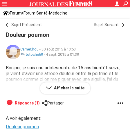
Forum
Forum Santé-Médecine
Symptômes et maladies courantes
Sujet Précédent
Sujet Suivant
Douleur poumon
CameChou
-
30 août 2015 à 13:53
totoche69
-
4 sept. 2015 à 01:39
Bonjour, je suis une adolescente de 15 ans bientôt seize,
je vient d'avoir une atroce douleur entre la poitrine et le
poumon comme ci on me piquer avec une aiguille, j'ai du
mal a respirer, j'aimerais bien savoir ce qu'il m'arrive ...
Afficher la suite
merci..
Répondre (1)
Partager
A voir également:
Douleur poumon