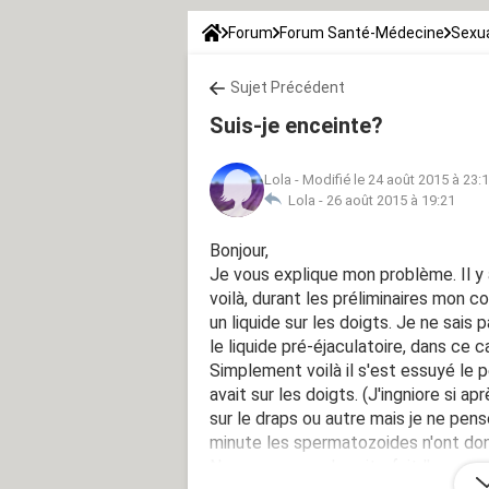
Forum
Forum Santé-Médecine
Sexua
Sujet Précédent
Suis-je enceinte?
Lola
-
Modifié le 24 août 2015 à 23:
Lola -
26 août 2015 à 19:21
Bonjour,
Je vous explique mon problème. Il y a
voilà, durant les préliminaires mon c
un liquide sur les doigts. Je ne sais pa
le liquide pré-éjaculatoire, dans ce cas
Simplement voilà il s'est essuyé le p
avait sur les doigts. (J'ingniore si a
sur le draps ou autre mais je ne pens
minute les spermatozoides n'ont donc
Nous avons par la suite fait l'amour.