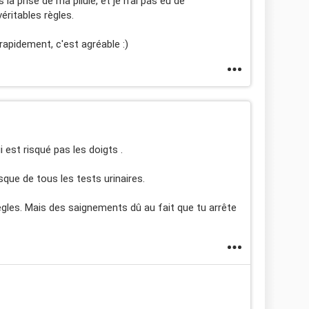
la prise de ma pilule, et je n'ai pas eu de
éritables règles.
rapidement, c'est agréable :)
 est risqué pas les doigts .
isque de tous les tests urinaires.
ègles. Mais des saignements dû au fait que tu arrête