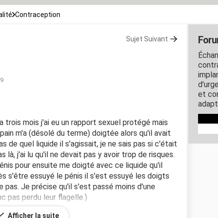
lité
Contraception
Foru
Sujet Suivant
Échan
contra
impla
19
d'urg
et co
adapt
 trois mois j'ai eu un rapport sexuel protégé mais
opain m'a (désolé du terme) doigtée alors qu'il avait
s de quel liquide il s'agissait, je ne sais pas si c'était
 là, j'ai lu qu'il ne devait pas y avoir trop de risques.
énis pour ensuite me doigté avec ce liquide qu'il
près s'être essuyé le pénis il s'est essuyé les doigts
e pas. Je précise qu'il s'est passé moins d'une
 pas perdu leur flagelle.)
Afficher la suite