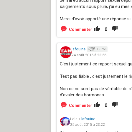
Je n'ai eu aucun rapport sexuel depuis 
saignements sous pilule, j'ai eu mes v
Merci d'avoir apporté une réponse si 
0
Commenter
lafouine.
19 756
24 août 2015 à 23:56
C'est justement ce rapport sexuel qui
Test pas fiable , c'est justement le r
Non ce ne sont pas de véritable de r
d'avaler des hormones .
0
Commenter
Lola
>
lafouine.
25 août 2015 à 23:22