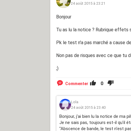
24 août 2015 à 23:21
Le sujet de tomber enceinte est une
Bonjour
actuellement, et ca doit bien faire d
m'a dit qu'elle pensait que c'était d
Tu as lu la notice ? Rubrique effets s
sujet et que j'y pense souvent. Il m'
6 fois par jour..)
Pk le test n'a pas marché a cause de 
Merci de vos réponses/avis, j'espère
Non pas de risques avec ce que tu dé
mais si afin de mieux me répondre v
n'hésitez pas. Bonne journée/soirée.
;)
aider d'autres filles dans le doute 
0
Commenter
Lola
24 août 2015 à 23:40
Bonjour, j'ai bien lu la notice de ma p
Je ne sais pas, toujours est-il qu'il 
"Abscence de bande, le test n'est pas 