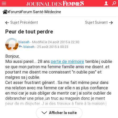
Forum
Forum Santé-Médecine
Symptômes et maladies courantes
Sujet Précédent
Sujet Suivant
Peur de tout perdre
blaiseh
-
Modifié le 24 août 2015 à 22:30
blaiseh
-
25 août 2015 à 00:23
Bonjour,
Moi aussi pareil.... 28 ans
perte de mémoire
terrible.j oublie
se que mon patron ma femme famille amis me disent .et
pourtant me disent me connaissant "n oublie pas" et
malgres sa j oublie.
Cet asser frustrant gênant . Sa me fait même peur dans
ma relation avec ma femme car elle n as plus confiance
en moi car je suis obliger de mentir car j ai soite oublier de
débrancher une prise ,un truc au magasin donc je ment
peur de m disputer. J ai des travaux à faire à la maison j
oublie. Des papier important j oublie. Réparation à faire sur
Afficher la suite
ma voiture j oublie. Même pour parler j ai du mal j ai