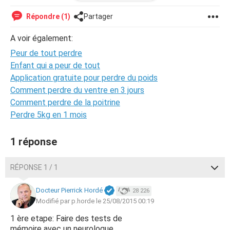
comme un manque de confiance je me demande si sa n as
pas un lien avec sa .et j en passe des plus grave....soit vers
Répondre (1)
Partager
quoi ou qui je pourrais me retourner svp merci à ts et
bonne soirée. Regarder sa fait 5 min je voulais modifier et j
A voir également:
ai oublier quoi
Peur de tout perdre
Enfant qui a peur de tout
Application gratuite pour perdre du poids
Comment perdre du ventre en 3 jours
Comment perdre de la poitrine
Perdre 5kg en 1 mois
1 réponse
RÉPONSE 1 / 1
Docteur Pierrick Hordé
28 226
Modifié par p.horde le 25/08/2015 00:19
1 ère etape: Faire des tests de
mémoire avec un neurologue