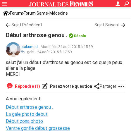
Forum
Forum Santé-Médecine
Symptômes et maladies courantes
Sujet Précédent
Sujet Suivant
Début arthrose genou .
Résolu
otakumed
-
Modifié le 24 août 2015 à 15:39
gehi -
24 août 2015 à 17:59
salut j'ai un début d'arthrose au genou est ce que je peux
aller a la plage
MERCI
Répondre (1)
Posez votre question
Partager
A voir également:
Début arthrose genou .
La gale photo debut
Début zona photo
Ventre gonflé début grossesse