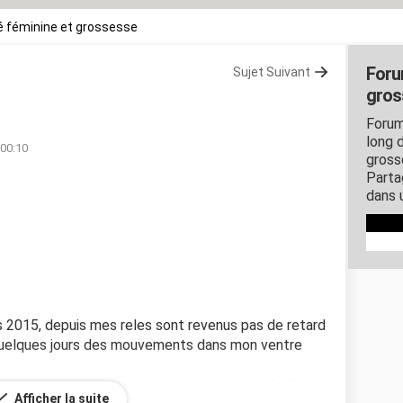
 féminine et grossesse
Foru
Sujet Suivant
gros
Forum
long d
 00:10
gross
Parta
dans 
mars 2015, depuis mes reles sont revenus pas de retard
is quelques jours des mouvements dans mon ventre
ti un mouvement, puis un autre et ce soir une belle
Afficher la suite