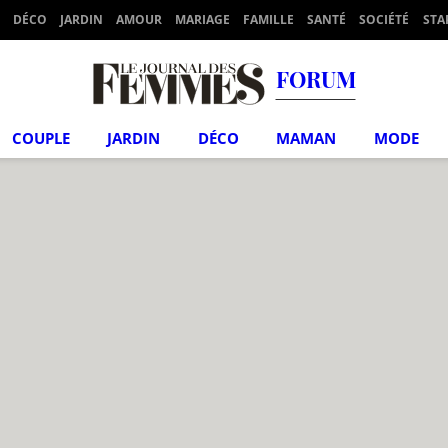
DÉCO
JARDIN
AMOUR
MARIAGE
FAMILLE
SANTÉ
SOCIÉTÉ
STA
FORUM
COUPLE
JARDIN
DÉCO
MAMAN
MODE