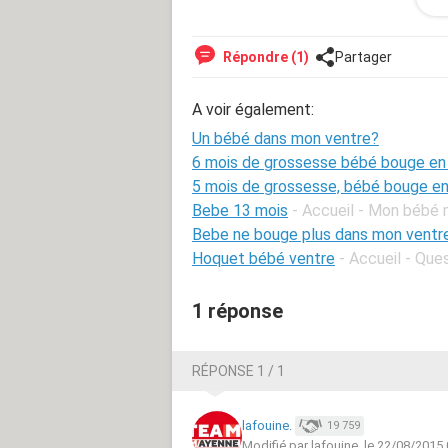
dizaine !
Vous pensez que ça peut être un bb
MErci bcp pour vos réponses, constr
Répondre (1)
Partager
A voir également:
Un bébé dans mon ventre?
6 mois de grossesse bébé bouge en
5 mois de grossesse, bébé bouge en
Bebe 13 mois
- Accueil - Mon bébé 
Bebe ne bouge plus dans mon ventr
Hoquet bébé ventre
- Accueil - Qu
1 réponse
RÉPONSE 1 / 1
lafouine.
19 759
Modifié par lafouine. le 22/08/2015