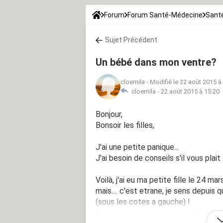
Forum
Forum Santé-Médecine
Santé
Sujet Précédent
Un bébé dans mon ventre?
cloemila
-
Modifié le 22 août 2015 à
cloemila -
22 août 2015 à 15:20
Bonjour,
Bonsoir les filles,
J'ai une petite panique...
J'ai besoin de conseils s'il vous plait
Voilà, j'ai eu ma petite fille le 24 
mais.... c'est etrane, je sens depu
(sous les cotes a gauche) !
Donc... je suis un peu pomé, j'ai sen