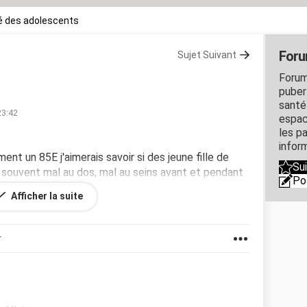
é des adolescents
Foru
Sujet Suivant
Forum
puber
santé
23:42
espac
les p
inform
ement un 85E j'aimerais savoir si des jeune fille de
Su
i souvent mal au dos, mal au seins avant et pendant
Po
J'ai une poitrine très généreuse et je subit souvent
Afficher la suite
r