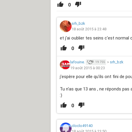
0
srh_bzk
18 août 2015 à 23:48
et j'ai oublier tes seins c'est normal
0
lafouine.
>
srh_bzk
19 755
19 août 2015 à 00:23
j'espère pour elle qu'ils ont fini de pou
Tu n'as que 13 ans , ne réponds pas a
:)
0
cloclo49140
18 août 2015 à 23:50