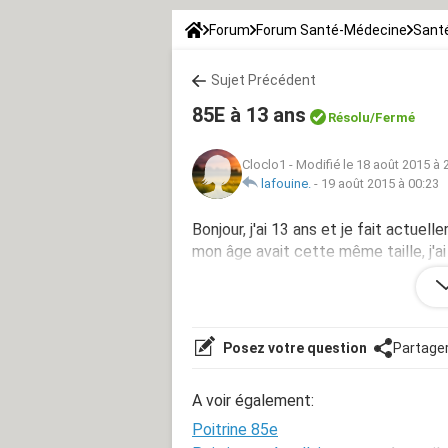
Forum
Forum Santé-Médecine
Sant
Sujet Précédent
85E à 13 ans
Résolu/Fermé
Cloclo1
-
Modifié le 18 août 2015 à 
lafouine.
-
19 août 2015 à 00:23
Bonjour, j'ai 13 ans et je fait actuell
mon âge avait cette même taille, j'a
mon cycle de règles est ce normal ? 
des insultes.
Posez votre question
Partage
A voir également:
Poitrine 85e