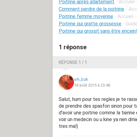
Poitrine après allaitement
- Accueil 
Comment perdre de la poitrine
- Acc
Poitrine femme moyenne
- Accueil 
Poitrine qui gratte grossesse
- Guid
Poitrine qui grossit sans être encein
1 réponse
RÉPONSE 1 / 1
srh_bzk
18 août 2015 à 23:48
Salut, hum pour tes regles je te ra
de prendre des spasfon sinon pour ta
d'avoir une poitrne comme la tienne e
voir un medecin ou u kine ya rien dmie
tres mal)