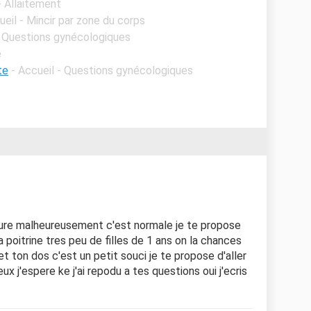
- Allaitement
ueil - Mincir par zone du corps
- Questions gynécologiques
e
te
- Accueil - Questions gynécologiques
ssure malheureusement c'est normale je te propose
 poitrine tres peu de filles de 1 ans on la chances
t ton dos c'est un petit souci je te propose d'aller
ux j'espere ke j'ai repodu a tes questions oui j'ecris