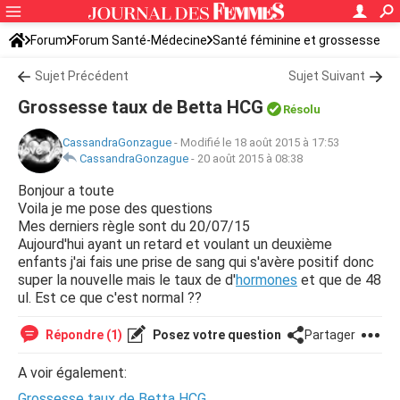
Forum
Forum Santé-Médecine
Santé féminine et grossesse
Sujet Précédent
Sujet Suivant
Grossesse taux de Betta HCG
Résolu
CassandraGonzague
-
Modifié le 18 août 2015 à 17:53
CassandraGonzague
-
20 août 2015 à 08:38
Bonjour a toute
Voila je me pose des questions
Mes derniers règle sont du 20/07/15
Aujourd'hui ayant un retard et voulant un deuxième
enfants j'ai fais une prise de sang qui s'avère positif donc
super la nouvelle mais le taux de d'
hormones
et que de 48
ul. Est ce que c'est normal ??
Répondre (1)
Posez votre question
Partager
A voir également:
Grossesse taux de Betta HCG