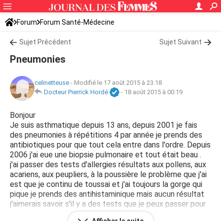
Forum
Forum Santé-Médecine
Symptômes et maladies courantes
Sujet Précédent
Asthme
Sujet Suivant
Pneumonies
celinetteuse
-
Modifié le 17 août 2015 à 23:18
Docteur Pierrick Hordé
-
18 août 2015 à 00:19
Bonjour
Je suis asthmatique depuis 13 ans, depuis 2001 je fais
des pneumonies à répétitions 4 par année je prends des
antibiotiques pour que tout cela entre dans l'ordre. Depuis
2006 j'ai eue une biopsie pulmonaire et tout était beau .
j'ai passer des tests d'allergies résultats aux pollens, aux
acariens, aux peupliers, à la poussière le problème que j'ai
est que je continu de toussai et j'ai toujours la gorge qui
pique je prends des antihistaminique mais aucun résultat
j'aimerais savoir s'il y a des tests que je peux passer pour
savoir si je serai pas allergique a d'aucun aliments ou si