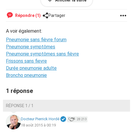
Afficher la suite
mon problème peut venir d'ailleur . merci de bien vouloir
me répondre Céline
Répondre (1)
Partager
A voir également:
Pneumonie sans fièvre forum
Pneumonie symptômes
Pneumonie symptômes sans fièvre
Frissons sans fievre
Durée pneumonie adulte
Broncho pneumonie
1 réponse
RÉPONSE 1 / 1
Docteur Pierrick Hordé
28 213
18 août 2015 à 00:19