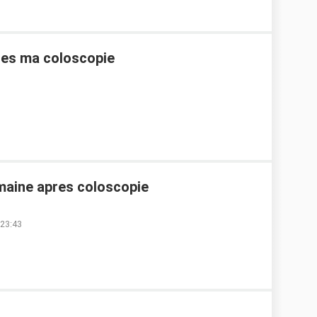
res ma coloscopie
maine apres coloscopie
 23:43