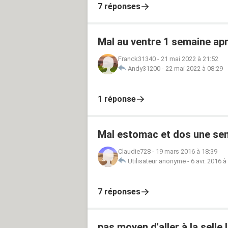
7 réponses
Mal au ventre 1 semaine ap
Franck31340
-
21 mai 2022 à 21:52
Andy31200
-
22 mai 2022 à 08:29
1 réponse
Mal estomac et dos une se
Claudie728
-
19 mars 2016 à 18:39
Utilisateur anonyme
-
6 avr. 2016 à
7 réponses
pas moyen d'aller à la selle !