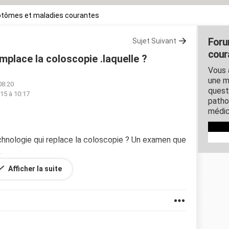
tômes et maladies courantes
Foru
Sujet Suivant
cour
mplace la coloscopie .laquelle ?
Vous 
une m
08:20
quest
15 à 10:17
patho
médic
technologie qui replace la coloscopie ? Un examen que
.
Afficher la suite