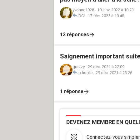
yvonne1926
-
10 janv. 2022 à 10:23
DCI
-
17 févr. 2022 à 10:48
13 réponses
Saignement important suite
grazzy
-
29 déc. 2021 à 22:09
p.horde
-
29 déc. 2021 à 23:26
1 réponse
DEVENEZ MEMBRE EN QUEL
Connectez-vous simplem