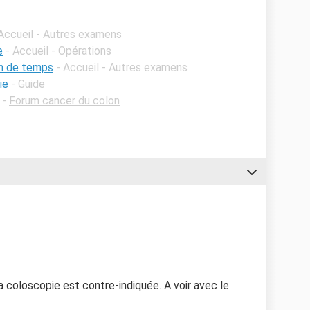
 Accueil - Autres examens
e
- Accueil - Opérations
en de temps
- Accueil - Autres examens
ie
- Guide
-
Forum cancer du colon
 la coloscopie est contre-indiquée. A voir avec le