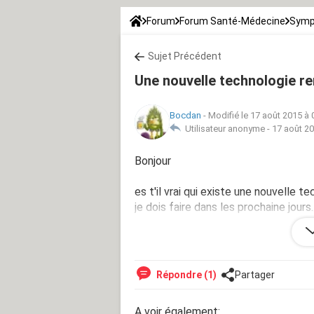
Forum
Forum Santé-Médecine
Symp
Sujet Précédent
Une nouvelle technologie re
Bocdan
-
Modifié le 17 août 2015 à 
Utilisateur anonyme -
17 août 20
Bonjour
es t'il vrai qui existe une nouvelle 
je dois faire dans les prochaine jours..
merci de me renseigner .
Répondre (1)
Partager
A voir également: