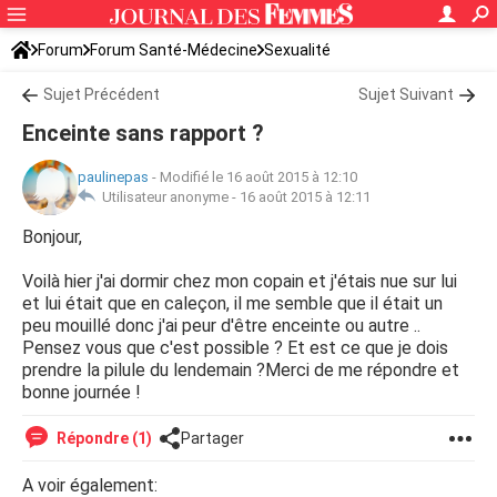
Forum
Forum Santé-Médecine
Sexualité
Sujet Précédent
Sujet Suivant
Enceinte sans rapport ?
paulinepas
-
Modifié le 16 août 2015 à 12:10
Utilisateur anonyme -
16 août 2015 à 12:11
Bonjour,
Voilà hier j'ai dormir chez mon copain et j'étais nue sur lui
et lui était que en caleçon, il me semble que il était un
peu mouillé donc j'ai peur d'être enceinte ou autre ..
Pensez vous que c'est possible ? Et est ce que je dois
prendre la pilule du lendemain ?Merci de me répondre et
bonne journée !
Répondre (1)
Partager
A voir également: