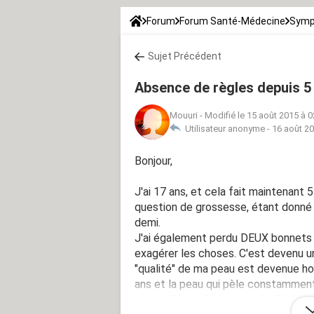
Forum
Forum Santé-Médecine
Symp
Sujet Précédent
Absence de règles depuis 5
Mouuri
-
Modifié le 15 août 2015 à 0
Utilisateur anonyme -
16 août 20
Bonjour,
J'ai 17 ans, et cela fait maintenant 
question de grossesse, étant donné q
demi.
J'ai également perdu DEUX bonnets 
exagérer les choses. C'est devenu u
"qualité" de ma peau est devenue horr
ans et la peau qui pèle constamment
grasse, bizarre). Je transpire égale