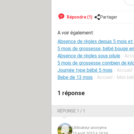
Je pense très fortement qu'il s'agit
partir du moment où j'ai arrêté la pi
Répondre (1)
Partager
plus espacées (2 mois d'intervalle) e
ne sentais plus rien du tout lors de 
A voir également:
dit que j'était super chanceuse par 
durant 6 jours. Oui, je croyait avoir 
Absence de règles depuis 5 mois et
s'arrêtent définitivement.
5 mois de grossesse, bébé bouge en
Absence de règles sous pilule
- Accu
Ce n'est pas le fait que je ne puisse
5 mois de grossesse combien de kil
donné que je n'en veux absolument pa
Journée type bébé 5 mois
- Accueil
"dégrader" de plus en plus.
Bebe de 13 mois
- Accueil - Mon bé
Des conseils, expériences ?
1 réponse
RÉPONSE 1 / 1
Utilisateur anonyme
15 août 2015 à 19:34