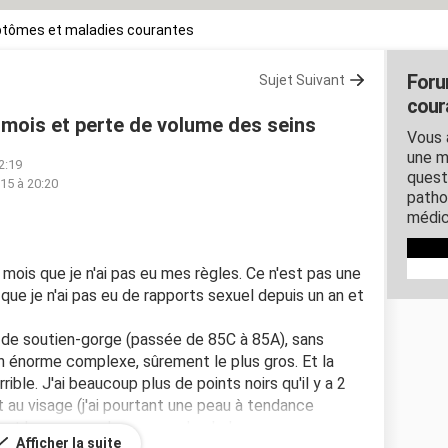
tômes et maladies courantes
Foru
Sujet Suivant
cour
 mois et perte de volume des seins
Vous 
une m
2:19
quest
15 à 20:20
patho
médic
5 mois que je n'ai pas eu mes règles. Ce n'est pas une
ue je n'ai pas eu de rapports sexuel depuis un an et
de soutien-gorge (passée de 85C à 85A), sans
n énorme complexe, sûrement le plus gros. Et la
ible. J'ai beaucoup plus de points noirs qu'il y a 2
 au visage (j'ai pourtant une peau à tendance
ment beaucoup plus en cas de chaleur.
Afficher la suite