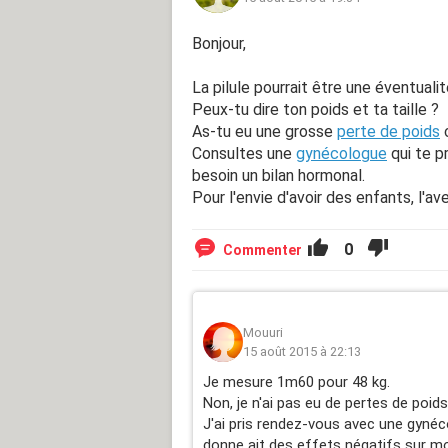
Bonjour,
La pilule pourrait être une éventuali
Peux-tu dire ton poids et ta taille ?
As-tu eu une grosse
perte de poids
c
Consultes une
gynécologue
qui te p
besoin un bilan hormonal.
Pour l'envie d'avoir des enfants, l'aven
0
Commenter
Mouuri
15 août 2015 à 22:13
Je mesure 1m60 pour 48 kg.
Non, je n'ai pas eu de pertes de poids
J'ai pris rendez-vous avec une gynéco
donne ait des effets négatifs sur moi 