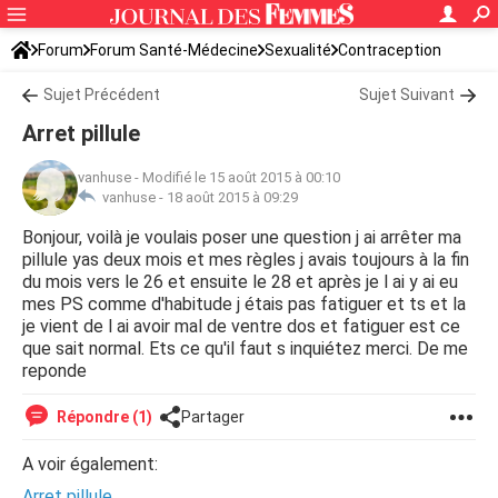
Forum
Forum Santé-Médecine
Sexualité
Contraception
Sujet Précédent
Sujet Suivant
Arret pillule
vanhuse
-
Modifié le 15 août 2015 à 00:10
vanhuse -
18 août 2015 à 09:29
Bonjour, voilà je voulais poser une question j ai arrêter ma
pillule yas deux mois et mes règles j avais toujours à la fin
du mois vers le 26 et ensuite le 28 et après je l ai y ai eu
mes PS comme d'habitude j étais pas fatiguer et ts et la
je vient de l ai avoir mal de ventre dos et fatiguer est ce
que sait normal. Ets ce qu'il faut s inquiétez merci. De me
reponde
Répondre (1)
Partager
A voir également:
Arret pillule