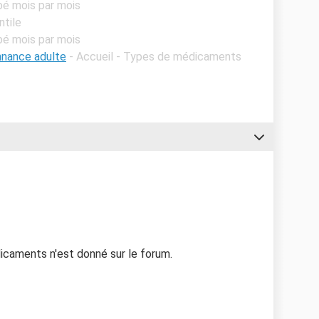
bé mois par mois
ntile
bé mois par mois
nnance adulte
- Accueil - Types de médicaments
caments n'est donné sur le forum.