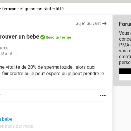
 féminine et grossesse
Infertilité
Forum
Sujet Suivant
Vous 
rouver un bebe
Résolu/Fermé
conce
PMA (
16:08
vos r
15 à 16:11
émoti
person
i une vitalite de 20% de spermatozide . alors quoi
air croitre ou je peut espere ou je peut prendre le
r
n bebe
bé mois par mois