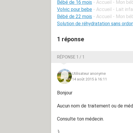
Bébé de 16 mois
- Accueil - Mon bé
Volvic pour bebe
- Accueil - Lait infa
Bébé de 22 mois
- Accueil - Mon bé
Solution de réhydratation sans ordo
1 réponse
RÉPONSE 1 / 1
Utilisateur anonyme
14 août 2015 à 16:11
Bonjour
Aucun nom de traitement ou de médi
Consulte ton médecin.
:)