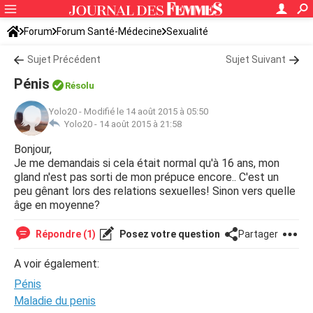
Forum
Forum Santé-Médecine
Sexualité
Sujet Précédent
Sujet Suivant
Pénis
Résolu
Yolo20
-
Modifié le 14 août 2015 à 05:50
Yolo20 -
14 août 2015 à 21:58
Bonjour,
Je me demandais si cela était normal qu'à 16 ans, mon
gland n'est pas sorti de mon prépuce encore.. C'est un
peu gênant lors des relations sexuelles! Sinon vers quelle
âge en moyenne?
Répondre (1)
Posez votre question
Partager
A voir également:
Pénis
Maladie du penis